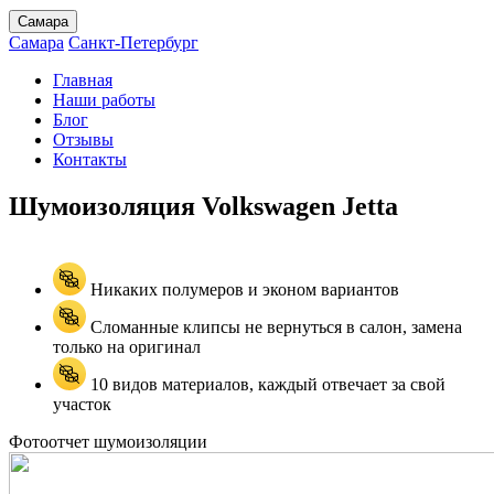
Самара
Самара
Санкт-Петербург
Главная
Наши работы
Блог
Отзывы
Контакты
Шумоизоляция Volkswagen
Jetta
Никаких полумеров и эконом вариантов
Сломанные клипсы не вернуться в салон, замена
только на оригинал
10 видов материалов, каждый отвечает за свой
участок
Фотоотчет шумоизоляции