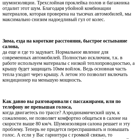
шумоизоляции. Трехслойная проклейка полов и багажника
отдалит этот шум. Благодаря убойной комбинации
материалов, которая проверена на тысячах автомобилей, мы
максимально снизим надоедливый гул от колес.
Зима, езда на короткие расстояния, быстрое остывание
салона,
да еще и где то задувает. Нормальное явление для
современных автомобилей. Полностью исключим, т.к. в
работе используем материалы с низкой теплопроводностью, а
крышу будет защищать 10мм войлок. Ведь основная часть
тепла уходит через крышу. А летом это позволит включать
кондиционер на меньшую мощность.
Как давно вы разговаривали с пассажирами, или по
телефону не превышая голоса,
когда двигаетесь по трассе? Аэродинамический шум, к
сожалению, не позволяет комфортно общаться в салоне на
скорости выше 80 км/ч. Шумоизоляция салона решает и эту
проблему. Теперь не придется переспрашивать и повышать
голос. А если у Вас гарнитура с громкой связью, то