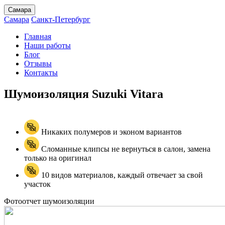
Самара
Самара
Санкт-Петербург
Главная
Наши работы
Блог
Отзывы
Контакты
Шумоизоляция Suzuki
Vitara
Никаких полумеров и эконом вариантов
Сломанные клипсы не вернуться в салон, замена
только на оригинал
10 видов материалов, каждый отвечает за свой
участок
Фотоотчет шумоизоляции