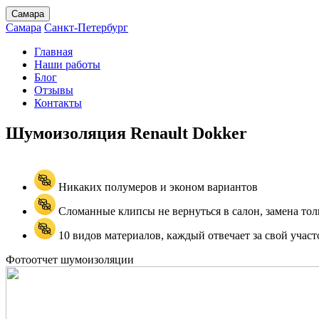
Самара
Самара
Санкт-Петербург
Главная
Наши работы
Блог
Отзывы
Контакты
Шумоизоляция Renault
Dokker
Никаких полумеров и эконом вариантов
Сломанные клипсы не вернуться в салон, замена тол
10 видов материалов, каждый отвечает за свой участ
Фотоотчет шумоизоляции