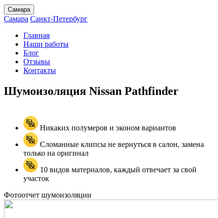
Самара
Самара
Санкт-Петербург
Главная
Наши работы
Блог
Отзывы
Контакты
Шумоизоляция Nissan
Pathfinder
Никаких полумеров и эконом вариантов
Сломанные клипсы не вернуться в салон, замена
только на оригинал
10 видов материалов, каждый отвечает за свой
участок
Фотоотчет шумоизоляции