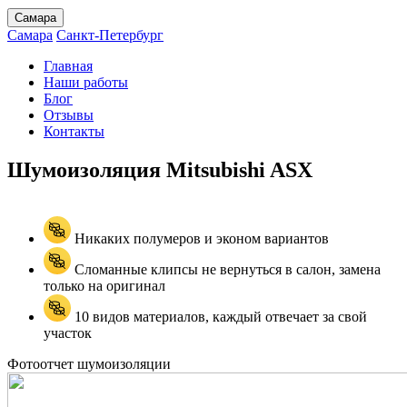
Самара
Самара
Санкт-Петербург
Главная
Наши работы
Блог
Отзывы
Контакты
Шумоизоляция Mitsubishi
ASX
Никаких полумеров и эконом вариантов
Сломанные клипсы не вернуться в салон, замена
только на оригинал
10 видов материалов, каждый отвечает за свой
участок
Фотоотчет шумоизоляции