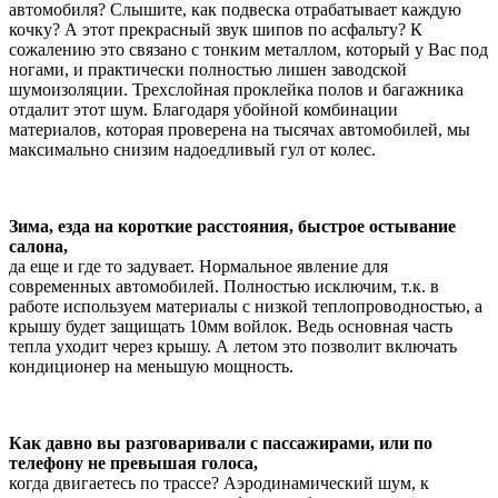
автомобиля? Слышите, как подвеска отрабатывает каждую
кочку? А этот прекрасный звук шипов по асфальту? К
сожалению это связано с тонким металлом, который у Вас под
ногами, и практически полностью лишен заводской
шумоизоляции. Трехслойная проклейка полов и багажника
отдалит этот шум. Благодаря убойной комбинации
материалов, которая проверена на тысячах автомобилей, мы
максимально снизим надоедливый гул от колес.
Зима, езда на короткие расстояния, быстрое остывание
салона,
да еще и где то задувает. Нормальное явление для
современных автомобилей. Полностью исключим, т.к. в
работе используем материалы с низкой теплопроводностью, а
крышу будет защищать 10мм войлок. Ведь основная часть
тепла уходит через крышу. А летом это позволит включать
кондиционер на меньшую мощность.
Как давно вы разговаривали с пассажирами, или по
телефону не превышая голоса,
когда двигаетесь по трассе? Аэродинамический шум, к