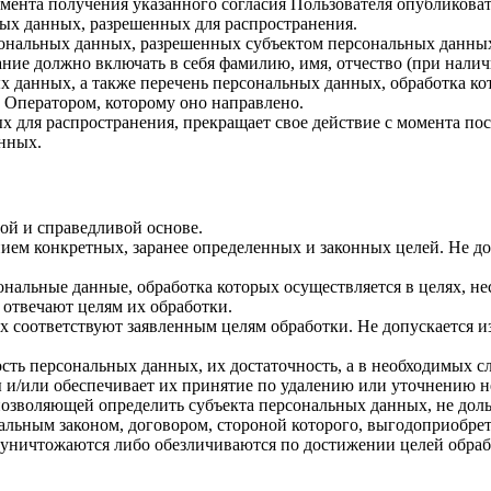
 момента получения указанного согласия Пользователя опубликов
ых данных, разрешенных для распространения.
ерсональных данных, разрешенных субъектом персональных данны
ние должно включать в себя фамилию, имя, отчество (при нали
ых данных, а также перечень персональных данных, обработка 
 Оператором, которому оно направлено.
х для распространения, прекращает свое действие с момента пост
нных.
ой и справедливой основе.
ием конкретных, заранее определенных и законных целей. Не до
ональные данные, обработка которых осуществляется в целях, н
 отвечают целям их обработки.
х соответствуют заявленным целям обработки. Не допускается 
сть персональных данных, их достаточность, а в необходимых с
 и/или обеспечивает их принятие по удалению или уточнению 
позволяющей определить субъекта персональных данных, не доль
альным законом, договором, стороной которого, выгодоприобрет
ничтожаются либо обезличиваются по достижении целей обрабо