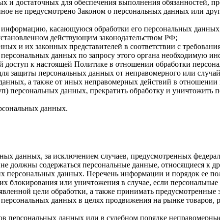
имых и достаточных для обеспечения выполнения обязанностей,
иное не предусмотрено Законом о персональных данных или дру
бе информацию, касающуюся обработки его персональных данных
 установленном действующим законодательством РФ;
нных и их законных представителей в соответствии с требовани
 персональных данных по запросу этого органа необходимую инф
й доступ к настоящей Политике в отношении обработки персон
для защиты персональных данных от неправомерного или случайн
 данных, а также от иных неправомерных действий в отношении
туп) персональных данных, прекратить обработку и уничтожить 
ерсональных данных.
ных данных, за исключением случаев, предусмотренных федерал
 не должны содержаться персональные данные, относящиеся к д
ких персональных данных. Перечень информации и порядок ее п
, их блокирования или уничтожения в случае, если персональн
вленной цели обработки, а также принимать предусмотренные з
 персональных данных в целях продвижения на рынке товаров, р
ов персональных данных или в судебном порядке неправомерные