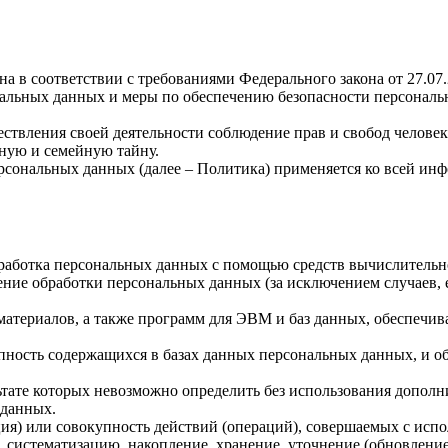
а в соответствии с требованиями Федерального закона от 27.07
ональных данных и меры по обеспечению безопасности персона
ствления своей деятельности соблюдение прав и свобод человек
ную и семейную тайну.
рсональных данных (далее – Политика) применяется ко всей ин
бработка персональных данных с помощью средств вычислительн
ние обработки персональных данных (за исключением случаев, 
материалов, а также программ для ЭВМ и баз данных, обеспечив
пность содержащихся в базах данных персональных данных, и 
льтате которых невозможно определить без использования доп
 данных.
ия) или совокупность действий (операций), совершаемых с испо
, систематизацию, накопление, хранение, уточнение (обновление