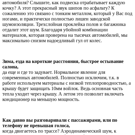
автомобиля? Слышите, как подвеска отрабатывает каждую
кочку? А этот прекрасный звук шипов по асфальту? К
сожалению это связано с тонким металлом, который у Вас под
ногами, и практически полностью лишен заводской
шумоизоляции. Трехслойная проклейка полов и багажника
отдалит этот шум. Благодаря убойной комбинации
материалов, которая проверена на тысячах автомобилей, мы
максимально снизим надоедливый гул от колес.
Зима, езда на короткие расстояния, быстрое остывание
салона,
да еще и где то задувает. Нормальное явление для
современных автомобилей. Полностью исключим, т.к. в
работе используем материалы с низкой теплопроводностью, а
крышу будет защищать 10мм войлок. Ведь основная часть
тепла уходит через крышу. А летом это позволит включать
кондиционер на меньшую мощность.
Как давно вы разговаривали с пассажирами, или по
телефону не превышая голоса,
когда двигаетесь по трассе? Аэродинамический шум, к