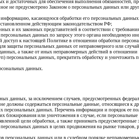
имых и достаточных для обеспечения выполнения обязанностей,
иное не предусмотрено Законом о персональных данных или дру
бе информацию, касающуюся обработки его персональных данных
 установленном действующим законодательством РФ;
нных и их законных представителей в соответствии с требовани
 персональных данных по запросу этого органа необходимую инф
й доступ к настоящей Политике в отношении обработки персон
для защиты персональных данных от неправомерного или случайн
 данных, а также от иных неправомерных действий в отношении
туп) персональных данных, прекратить обработку и уничтожить 
ерсональных данных.
ных данных, за исключением случаев, предусмотренных федерал
 не должны содержаться персональные данные, относящиеся к д
ких персональных данных. Перечень информации и порядок ее п
, их блокирования или уничтожения в случае, если персональн
вленной цели обработки, а также принимать предусмотренные з
 персональных данных в целях продвижения на рынке товаров, р
ов персональных данных или в судебном порядке неправомерные