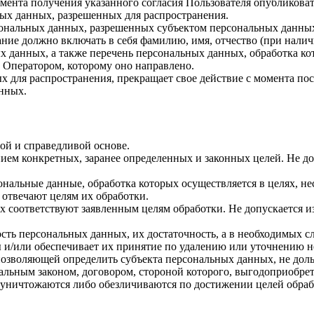
 момента получения указанного согласия Пользователя опубликов
ых данных, разрешенных для распространения.
ерсональных данных, разрешенных субъектом персональных данны
ние должно включать в себя фамилию, имя, отчество (при нали
ых данных, а также перечень персональных данных, обработка 
 Оператором, которому оно направлено.
х для распространения, прекращает свое действие с момента пост
нных.
ой и справедливой основе.
ием конкретных, заранее определенных и законных целей. Не до
ональные данные, обработка которых осуществляется в целях, н
 отвечают целям их обработки.
х соответствуют заявленным целям обработки. Не допускается 
сть персональных данных, их достаточность, а в необходимых с
 и/или обеспечивает их принятие по удалению или уточнению 
позволяющей определить субъекта персональных данных, не доль
альным законом, договором, стороной которого, выгодоприобрет
ничтожаются либо обезличиваются по достижении целей обрабо