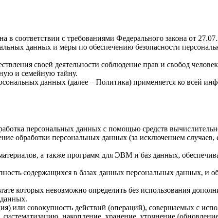
а в соответствии с требованиями Федерального закона от 27.07
ональных данных и меры по обеспечению безопасности персона
ствления своей деятельности соблюдение прав и свобод человек
ную и семейную тайну.
рсональных данных (далее – Политика) применяется ко всей ин
бработка персональных данных с помощью средств вычислительн
ние обработки персональных данных (за исключением случаев, 
материалов, а также программ для ЭВМ и баз данных, обеспечив
пность содержащихся в базах данных персональных данных, и 
льтате которых невозможно определить без использования доп
 данных.
ия) или совокупность действий (операций), совершаемых с испо
, систематизацию, накопление, хранение, уточнение (обновление