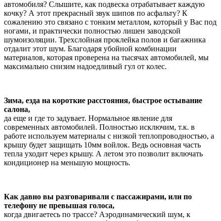
автомобиля? Слышите, как подвеска отрабатывает каждую
кочку? А этот прекрасный звук шипов по асфальту? К
сожалению это связано с тонким металлом, который у Вас под
ногами, и практически полностью лишен заводской
шумоизоляции. Трехслойная проклейка полов и багажника
отдалит этот шум. Благодаря убойной комбинации
материалов, которая проверена на тысячах автомобилей, мы
максимально снизим надоедливый гул от колес.
Зима, езда на короткие расстояния, быстрое остывание
салона,
да еще и где то задувает. Нормальное явление для
современных автомобилей. Полностью исключим, т.к. в
работе используем материалы с низкой теплопроводностью, а
крышу будет защищать 10мм войлок. Ведь основная часть
тепла уходит через крышу. А летом это позволит включать
кондиционер на меньшую мощность.
Как давно вы разговаривали с пассажирами, или по
телефону не превышая голоса,
когда двигаетесь по трассе? Аэродинамический шум, к