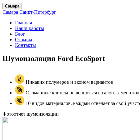
Самара
Самара
Санкт-Петербург
Главная
Наши работы
Блог
Отзывы
Контакты
Шумоизоляция Ford
ЕcoSport
Никаких полумеров и эконом вариантов
Сломанные клипсы не вернуться в салон, замена тол
10 видов материалов, каждый отвечает за свой участ
Фотоотчет шумоизоляции