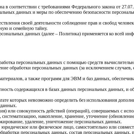
а в соответствии с требованиями Федерального закона от 27.07
ональных данных и меры по обеспечению безопасности персона
ствления своей деятельности соблюдение прав и свобод человек
ную и семейную тайну.
рсональных данных (далее – Политика) применяется ко всей ин
бработка персональных данных с помощью средств вычислительн
ние обработки персональных данных (за исключением случаев, 
материалов, а также программ для ЭВМ и баз данных, обеспечив
пность содержащихся в базах данных персональных данных, и 
льтате которых невозможно определить без использования доп
 данных.
ия) или совокупность действий (операций), совершаемых с испо
, систематизацию, накопление, хранение, уточнение (обновление
локирование, удаление, уничтожение персональных данных.
, юридическое или физическое лицо, самостоятельно или совме
бработки персональных данных, состав персональных данных, п