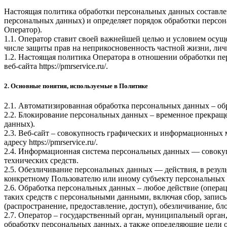
Настоящая политика обработки персональных данных составлен
персональных данных) и определяет порядок обработки перс
Оператор).
1.1. Оператор ставит своей важнейшей целью и условием осуще
числе защиты прав на неприкосновенность частной жизни, лич
1.2. Настоящая политика Оператора в отношении обработки пе
веб-сайта
https://pmrservice.ru/
.
2. Основные понятия, используемые в Политике
2.1. Автоматизированная обработка персональных данных – о
2.2. Блокирование персональных данных – временное прекраще
данных).
2.3. Веб-сайт – совокупность графических и информационных 
адресу
https://pmrservice.ru/
.
2.4. Информационная система персональных данных — совоку
технических средств.
2.5. Обезличивание персональных данных — действия, в резу
конкретному Пользователю или иному субъекту персональных
2.6. Обработка персональных данных – любое действие (операц
таких средств с персональными данными, включая сбор, запись
(распространение, предоставление, доступ), обезличивание, б
2.7. Оператор – государственный орган, муниципальный орган
обработку персональных данных, а также определяющие цели о