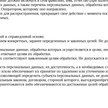
ние должно включать в себя фамилию, имя, отчество (при нали
ых данных, а также перечень персональных данных, обработка 
 Оператором, которому оно направлено.
х для распространения, прекращает свое действие с момента пост
нных.
ой и справедливой основе.
ием конкретных, заранее определенных и законных целей. Не до
ональные данные, обработка которых осуществляется в целях, н
 отвечают целям их обработки.
х соответствуют заявленным целям обработки. Не допускается 
сть персональных данных, их достаточность, а в необходимых с
 и/или обеспечивает их принятие по удалению или уточнению 
позволяющей определить субъекта персональных данных, не доль
альным законом, договором, стороной которого, выгодоприобрет
ничтожаются либо обезличиваются по достижении целей обрабо