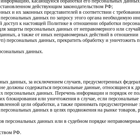
бе информацию, касающуюся обработки его персональных данных
 установленном действующим законодательством РФ;
нных и их законных представителей в соответствии с требовани
 персональных данных по запросу этого органа необходимую инф
й доступ к настоящей Политике в отношении обработки персон
для защиты персональных данных от неправомерного или случайн
 данных, а также от иных неправомерных действий в отношении
туп) персональных данных, прекратить обработку и уничтожить 
ерсональных данных.
ных данных, за исключением случаев, предусмотренных федерал
 не должны содержаться персональные данные, относящиеся к д
ких персональных данных. Перечень информации и порядок ее п
, их блокирования или уничтожения в случае, если персональн
вленной цели обработки, а также принимать предусмотренные з
 персональных данных в целях продвижения на рынке товаров, р
ов персональных данных или в судебном порядке неправомерные
ством РФ.