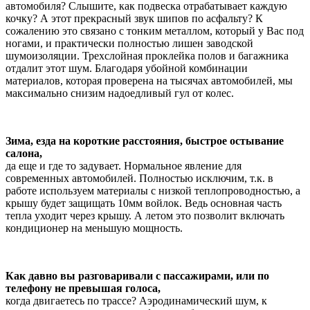
автомобиля? Слышите, как подвеска отрабатывает каждую
кочку? А этот прекрасный звук шипов по асфальту? К
сожалению это связано с тонким металлом, который у Вас под
ногами, и практически полностью лишен заводской
шумоизоляции. Трехслойная проклейка полов и багажника
отдалит этот шум. Благодаря убойной комбинации
материалов, которая проверена на тысячах автомобилей, мы
максимально снизим надоедливый гул от колес.
Зима, езда на короткие расстояния, быстрое остывание
салона,
да еще и где то задувает. Нормальное явление для
современных автомобилей. Полностью исключим, т.к. в
работе используем материалы с низкой теплопроводностью, а
крышу будет защищать 10мм войлок. Ведь основная часть
тепла уходит через крышу. А летом это позволит включать
кондиционер на меньшую мощность.
Как давно вы разговаривали с пассажирами, или по
телефону не превышая голоса,
когда двигаетесь по трассе? Аэродинамический шум, к