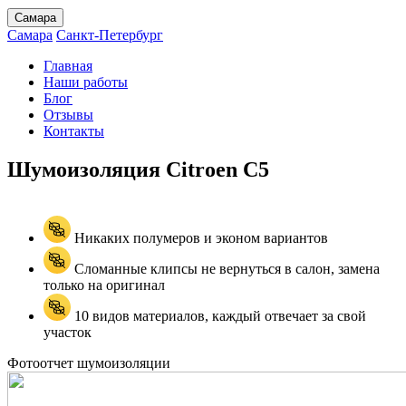
Самара
Самара
Санкт-Петербург
Главная
Наши работы
Блог
Отзывы
Контакты
Шумоизоляция Citroen
C5
Никаких полумеров и эконом вариантов
Сломанные клипсы не вернуться в салон, замена
только на оригинал
10 видов материалов, каждый отвечает за свой
участок
Фотоотчет шумоизоляции