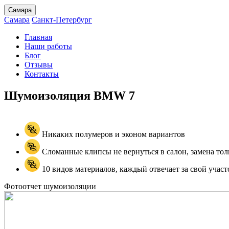
Самара
Самара
Санкт-Петербург
Главная
Наши работы
Блог
Отзывы
Контакты
Шумоизоляция BMW
7
Никаких полумеров и эконом вариантов
Сломанные клипсы не вернуться в салон, замена тол
10 видов материалов, каждый отвечает за свой участ
Фотоотчет шумоизоляции