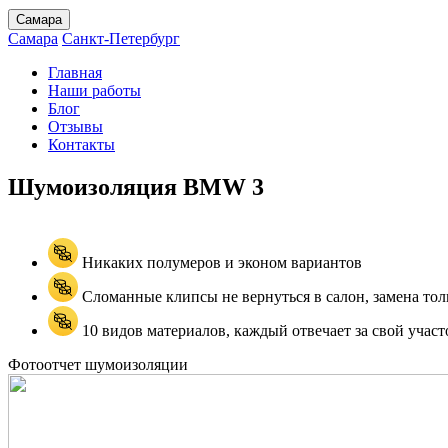
Самара
Самара
Санкт-Петербург
Главная
Наши работы
Блог
Отзывы
Контакты
Шумоизоляция BMW
3
Никаких полумеров и эконом вариантов
Сломанные клипсы не вернуться в салон, замена тол
10 видов материалов, каждый отвечает за свой участ
Фотоотчет шумоизоляции