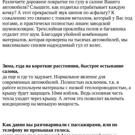
Различаете дорожное покрытие по гулу в салоне Вашего
автомобиля? Слышите, как подвеска отрабатывает каждую
кочку? А этот прекрасный звук шипов по асфальту? К
сожалению это связано с тонким металлом, который у Вас под
ногами, и практически полностью лишен заводской
шумоизоляции. Трехслойная проклейка полов и багажника
отдалит этот шум. Благодаря убойной комбинации
материалов, которая проверена на тысячах автомобилей, мы
максимально снизим надоедливый гул от колес.
Зима, езда на короткие расстояния, быстрое остывание
салона,
да еще и где то задувает. Нормальное явление для
современных автомобилей. Полностью исключим, т.к. в
работе используем материалы с низкой теплопроводностью, а
крышу будет защищать 10мм войлок. Ведь основная часть
тепла уходит через крышу. А летом это позволит включать
кондиционер на меньшую мощность.
Как давно вы разговаривали с пассажирами, или по
телефону не превышая голоса,