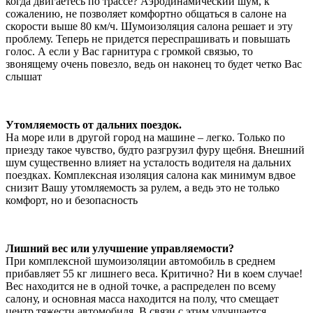
когда двигаетесь по трассе? Аэродинамический шум, к
сожалению, не позволяет комфортно общаться в салоне на
скорости выше 80 км/ч. Шумоизоляция салона решает и эту
проблему. Теперь не придется переспрашивать и повышать
голос. А если у Вас гарнитура с громкой связью, то
звонящему очень повезло, ведь он наконец то будет четко Вас
слышат
Утомляемость от дальних поездок.
На море или в другой город на машине – легко. Только по
приезду такое чувство, будто разгрузил фуру щебня. Внешний
шум существенно влияет на усталость водителя на дальних
поездках. Комплексная изоляция салона как минимум вдвое
снизит Вашу утомляемость за рулем, а ведь это не только
комфорт, но и безопасность
Лишний вес или улучшение управляемости?
При комплексной шумоизоляции автомобиль в среднем
прибавляет 55 кг лишнего веса. Критично? Ни в коем случае!
Вес находится не в одной точке, а распределен по всему
салону, и основная масса находится на полу, что смещает
центр тяжести автомобиля. В связи с этим улучшается