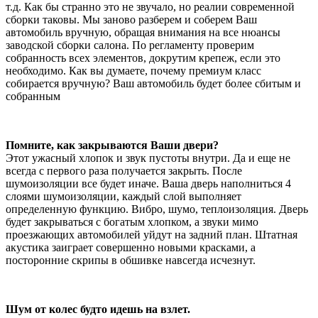
т.д. Как бы странно это не звучало, но реалии современной
сборки таковы. Мы заново разберем и соберем Ваш
автомобиль вручную, обращая внимания на все нюансы
заводской сборки салона. По регламенту проверим
собранность всех элементов, докрутим крепеж, если это
необходимо. Как вы думаете, почему премиум класс
собирается вручную? Ваш автомобиль будет более сбитым и
собранным
Помните, как закрываются Ваши двери?
Этот ужасный хлопок и звук пустоты внутри. Да и еще не
всегда с первого раза получается закрыть. После
шумоизоляции все будет иначе. Ваша дверь наполниться 4
слоями шумоизоляции, каждый слой выполняет
определенную функцию. Вибро, шумо, теплоизоляция. Дверь
будет закрываться с богатым хлопком, а звуки мимо
проезжающих автомобилей уйдут на задний план. Штатная
акустика заиграет совершенно новыми красками, а
посторонние скрипы в обшивке навсегда исчезнут.
Шум от колес будто идешь на взлет.