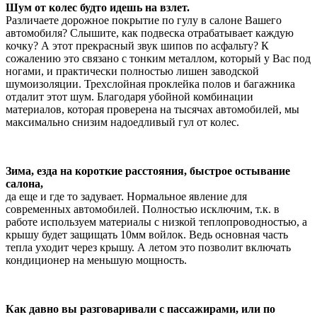
Шум от колес будто идешь на взлет.
Различаете дорожное покрытие по гулу в салоне Вашего
автомобиля? Слышите, как подвеска отрабатывает каждую
кочку? А этот прекрасный звук шипов по асфальту? К
сожалению это связано с тонким металлом, который у Вас под
ногами, и практически полностью лишен заводской
шумоизоляции. Трехслойная проклейка полов и багажника
отдалит этот шум. Благодаря убойной комбинации
материалов, которая проверена на тысячах автомобилей, мы
максимально снизим надоедливый гул от колес.
Зима, езда на короткие расстояния, быстрое остывание
салона,
да еще и где то задувает. Нормальное явление для
современных автомобилей. Полностью исключим, т.к. в
работе используем материалы с низкой теплопроводностью, а
крышу будет защищать 10мм войлок. Ведь основная часть
тепла уходит через крышу. А летом это позволит включать
кондиционер на меньшую мощность.
Как давно вы разговаривали с пассажирами, или по