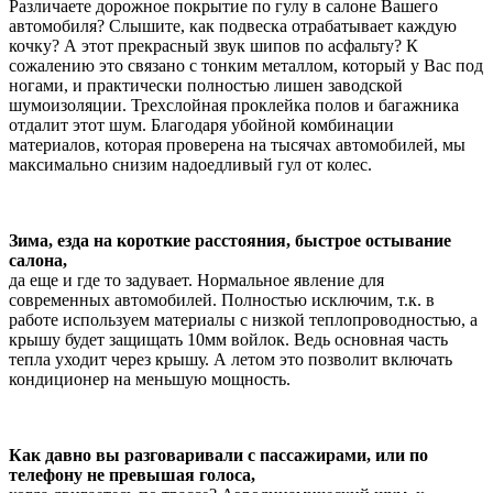
Различаете дорожное покрытие по гулу в салоне Вашего
автомобиля? Слышите, как подвеска отрабатывает каждую
кочку? А этот прекрасный звук шипов по асфальту? К
сожалению это связано с тонким металлом, который у Вас под
ногами, и практически полностью лишен заводской
шумоизоляции. Трехслойная проклейка полов и багажника
отдалит этот шум. Благодаря убойной комбинации
материалов, которая проверена на тысячах автомобилей, мы
максимально снизим надоедливый гул от колес.
Зима, езда на короткие расстояния, быстрое остывание
салона,
да еще и где то задувает. Нормальное явление для
современных автомобилей. Полностью исключим, т.к. в
работе используем материалы с низкой теплопроводностью, а
крышу будет защищать 10мм войлок. Ведь основная часть
тепла уходит через крышу. А летом это позволит включать
кондиционер на меньшую мощность.
Как давно вы разговаривали с пассажирами, или по
телефону не превышая голоса,