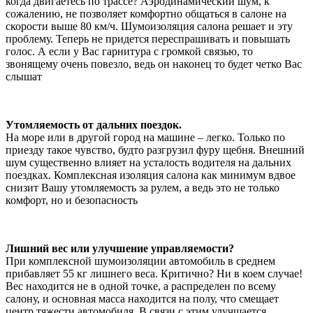
когда двигаетесь по трассе? Аэродинамический шум, к
сожалению, не позволяет комфортно общаться в салоне на
скорости выше 80 км/ч. Шумоизоляция салона решает и эту
проблему. Теперь не придется переспрашивать и повышать
голос. А если у Вас гарнитура с громкой связью, то
звонящему очень повезло, ведь он наконец то будет четко Вас
слышат
Утомляемость от дальних поездок.
На море или в другой город на машине – легко. Только по
приезду такое чувство, будто разгрузил фуру щебня. Внешний
шум существенно влияет на усталость водителя на дальних
поездках. Комплексная изоляция салона как минимум вдвое
снизит Вашу утомляемость за рулем, а ведь это не только
комфорт, но и безопасность
Лишний вес или улучшение управляемости?
При комплексной шумоизоляции автомобиль в среднем
прибавляет 55 кг лишнего веса. Критично? Ни в коем случае!
Вес находится не в одной точке, а распределен по всему
салону, и основная масса находится на полу, что смещает
центр тяжести автомобиля. В связи с этим улучшается