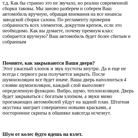
т.д. Как бы странно это не звучало, но реалии современной
сборки таковы. Мы заново разберем и соберем Ваш
автомобиль вручную, обращая внимания на все нюансы
заводской сборки салона. По регламенту проверим
собранность всех элементов, докрутим крепеж, если это
необходимо. Как вы думаете, почему премиум класс
собирается вручную? Ваш автомобиль будет более сбитым и
собранным
Помните, как закрываются Ваши двери?
Этот ужасный хлопок и звук пустоты внутри. Да и еще не
всегда с первого раза получается закрыть. После
шумоизоляции все будет иначе. Ваша дверь наполниться 4
слоями шумоизоляции, каждый слой выполняет
определенную функцию. Вибро, шумо, теплоизоляция. Дверь
будет закрываться с богатым хлопком, а звуки мимо
проезжающих автомобилей уйдут на задний план. Штатная
акустика заиграет совершенно новыми красками, а
посторонние скрипы в обшивке навсегда исчезнут.
Шум от колес будто идешь на взлет.