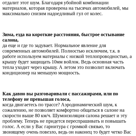
отдалит этот шум. Благодаря убойной комбинации
материалов, которая проверена на тысячах автомобилей, мы
максимально снизим надоедливый гул от колес.
Зима, езда на короткие расстояния, быстрое остывание
салона,
да еще и где то задувает. Нормальное явление для
современных автомобилей. Полностью исключим, т.к. в
работе используем материалы с низкой теплопроводностью, а
крышу будет защищать 10мм войлок. Ведь основная часть
тепла уходит через крышу. А летом это позволит включать
кондиционер на меньшую мощность.
Как давно вы разговаривали с пассажирами, или по
телефону не превышая голоса,
когда двигаетесь по трассе? Аэродинамический шум, к
сожалению, не позволяет комфортно общаться в салоне на
скорости выше 80 км/ч. Шумоизоляция салона решает и эту
проблему. Теперь не придется переспрашивать и повышать
голос. А если у Вас гарнитура с громкой связью, то
звонящему очень повезло, ведь он наконец то будет четко Вас