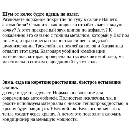
Шум от колес будто идешь на взлет.
Различаете дорожное покрытие по гулу в салоне Вашего
автомобиля? Слышите, как подвеска отрабатывает каждую
кочку? А этот прекрасный звук шипов по асфальту? К
сожалению это связано с тонким металлом, который у Вас под
ногами, и практически полностью лишен заводской
шумоизоляции. Трехслойная проклейка полов и багажника
отдалит этот шум. Благодаря убойной комбинации
материалов, которая проверена на тысячах автомобилей, мы
максимально снизим надоедливый гул от колес.
Зима, езда на короткие расстояния, быстрое остывание
салона,
да еще и где то задувает. Нормальное явление для
современных автомобилей. Полностью исключим, т.к. в
работе используем материалы с низкой теплопроводностью, а
крышу будет защищать 10мм войлок. Ведь основная часть
тепла уходит через крышу. А летом это позволит включать
кондиционер на меньшую мощность.