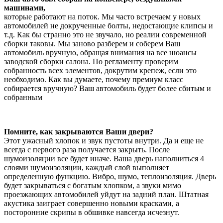
машинами,
которые работают на поток. Мы часто встречаем у новых
автомобилей не докрученные болты, недостающие клипсы и
т.д. Как бы странно это не звучало, но реалии современной
сборки таковы. Мы заново разберем и соберем Ваш
автомобиль вручную, обращая внимания на все нюансы
заводской сборки салона. По регламенту проверим
собранность всех элементов, докрутим крепеж, если это
необходимо. Как вы думаете, почему премиум класс
собирается вручную? Ваш автомобиль будет более сбитым и
собранным
Помните, как закрываются Ваши двери?
Этот ужасный хлопок и звук пустоты внутри. Да и еще не
всегда с первого раза получается закрыть. После
шумоизоляции все будет иначе. Ваша дверь наполниться 4
слоями шумоизоляции, каждый слой выполняет
определенную функцию. Вибро, шумо, теплоизоляция. Дверь
будет закрываться с богатым хлопком, а звуки мимо
проезжающих автомобилей уйдут на задний план. Штатная
акустика заиграет совершенно новыми красками, а
посторонние скрипы в обшивке навсегда исчезнут.