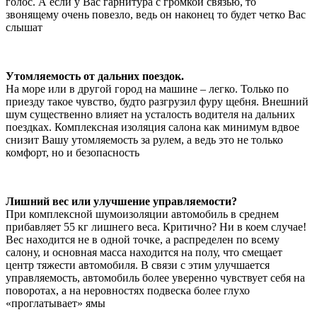
голос. А если у Вас гарнитура с громкой связью, то
звонящему очень повезло, ведь он наконец то будет четко Вас
слышат
Утомляемость от дальних поездок.
На море или в другой город на машине – легко. Только по
приезду такое чувство, будто разгрузил фуру щебня. Внешний
шум существенно влияет на усталость водителя на дальних
поездках. Комплексная изоляция салона как минимум вдвое
снизит Вашу утомляемость за рулем, а ведь это не только
комфорт, но и безопасность
Лишний вес или улучшение управляемости?
При комплексной шумоизоляции автомобиль в среднем
прибавляет 55 кг лишнего веса. Критично? Ни в коем случае!
Вес находится не в одной точке, а распределен по всему
салону, и основная масса находится на полу, что смещает
центр тяжести автомобиля. В связи с этим улучшается
управляемость, автомобиль более уверенно чувствует себя на
поворотах, а на неровностях подвеска более глухо
«проглатывает» ямы