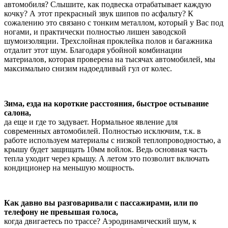
автомобиля? Слышите, как подвеска отрабатывает каждую
кочку? А этот прекрасный звук шипов по асфальту? К
сожалению это связано с тонким металлом, который у Вас под
ногами, и практически полностью лишен заводской
шумоизоляции. Трехслойная проклейка полов и багажника
отдалит этот шум. Благодаря убойной комбинации
материалов, которая проверена на тысячах автомобилей, мы
максимально снизим надоедливый гул от колес.
Зима, езда на короткие расстояния, быстрое остывание
салона,
да еще и где то задувает. Нормальное явление для
современных автомобилей. Полностью исключим, т.к. в
работе используем материалы с низкой теплопроводностью, а
крышу будет защищать 10мм войлок. Ведь основная часть
тепла уходит через крышу. А летом это позволит включать
кондиционер на меньшую мощность.
Как давно вы разговаривали с пассажирами, или по
телефону не превышая голоса,
когда двигаетесь по трассе? Аэродинамический шум, к