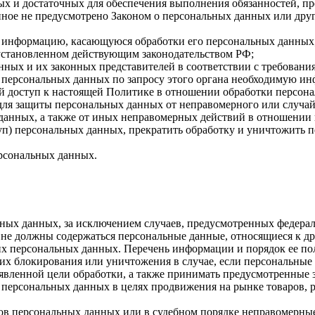
имых и достаточных для обеспечения выполнения обязанностей,
иное не предусмотрено Законом о персональных данных или дру
бе информацию, касающуюся обработки его персональных данных
 установленном действующим законодательством РФ;
нных и их законных представителей в соответствии с требовани
 персональных данных по запросу этого органа необходимую инф
й доступ к настоящей Политике в отношении обработки персон
для защиты персональных данных от неправомерного или случайн
 данных, а также от иных неправомерных действий в отношении
туп) персональных данных, прекратить обработку и уничтожить 
ерсональных данных.
ных данных, за исключением случаев, предусмотренных федерал
 не должны содержаться персональные данные, относящиеся к д
ких персональных данных. Перечень информации и порядок ее п
, их блокирования или уничтожения в случае, если персональн
вленной цели обработки, а также принимать предусмотренные з
 персональных данных в целях продвижения на рынке товаров, р
ов персональных данных или в судебном порядке неправомерные