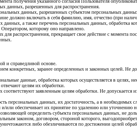
 момента получения указанного согласия Пользователя опубликов
ых данных, разрешенных для распространения.
ерсональных данных, разрешенных субъектом персональных данны
ние должно включать в себя фамилию, имя, отчество (при нали
ых данных, а также перечень персональных данных, обработка 
 Оператором, которому оно направлено.
х для распространения, прекращает свое действие с момента пост
нных.
ой и справедливой основе.
ием конкретных, заранее определенных и законных целей. Не до
ональные данные, обработка которых осуществляется в целях, н
 отвечают целям их обработки.
х соответствуют заявленным целям обработки. Не допускается 
сть персональных данных, их достаточность, а в необходимых с
 и/или обеспечивает их принятие по удалению или уточнению 
позволяющей определить субъекта персональных данных, не доль
альным законом, договором, стороной которого, выгодоприобрет
ничтожаются либо обезличиваются по достижении целей обрабо