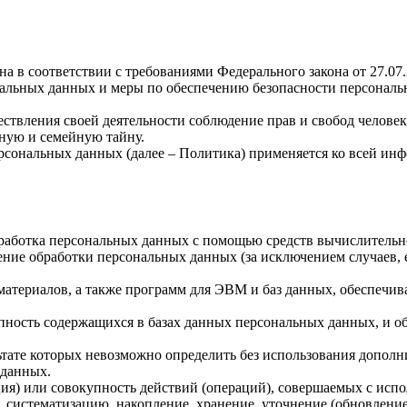
а в соответствии с требованиями Федерального закона от 27.07
ональных данных и меры по обеспечению безопасности персона
ствления своей деятельности соблюдение прав и свобод человек
ную и семейную тайну.
рсональных данных (далее – Политика) применяется ко всей ин
бработка персональных данных с помощью средств вычислительн
ние обработки персональных данных (за исключением случаев, 
материалов, а также программ для ЭВМ и баз данных, обеспечив
пность содержащихся в базах данных персональных данных, и 
льтате которых невозможно определить без использования доп
 данных.
ия) или совокупность действий (операций), совершаемых с испо
, систематизацию, накопление, хранение, уточнение (обновление