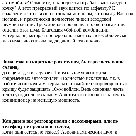
автомобиля? Слышите, как подвеска отрабатывает каждую
кочку? А этот прекрасный звук шипов по асфальту? К
сожалению это связано с тонким металлом, который у Вас под
ногами, и практически полностью лишен заводской
шумоизоляции. Трехслойная проклейка полов и багажника
отдалит этот шум. Благодаря убойной комбинации
материалов, которая проверена на тысячах автомобилей, мы
максимально снизим надоедливый гул от колес.
Зима, езда на короткие расстояния, быстрое остывание
салона,
да еще и где то задувает. Нормальное явление для
современных автомобилей. Полностью исключим, т.к. в
работе используем материалы с низкой теплопроводностью, а
крышу будет защищать 10мм войлок. Ведь основная часть
тепла уходит через крышу. А летом это позволит включать
кондиционер на меньшую мощность.
Как давно вы разговаривали с пассажирами, или по
телефону не превышая голоса,
когда двигаетесь по трассе? Аэродинамический шум, к