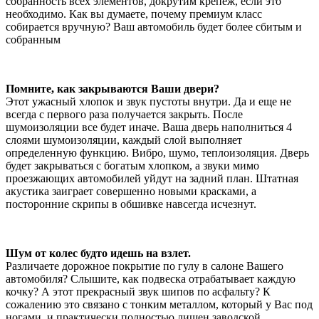
собранность всех элементов, докрутим крепеж, если это
необходимо. Как вы думаете, почему премиум класс
собирается вручную? Ваш автомобиль будет более сбитым и
собранным
Помните, как закрываются Ваши двери?
Этот ужасный хлопок и звук пустоты внутри. Да и еще не
всегда с первого раза получается закрыть. После
шумоизоляции все будет иначе. Ваша дверь наполниться 4
слоями шумоизоляции, каждый слой выполняет
определенную функцию. Вибро, шумо, теплоизоляция. Дверь
будет закрываться с богатым хлопком, а звуки мимо
проезжающих автомобилей уйдут на задний план. Штатная
акустика заиграет совершенно новыми красками, а
посторонние скрипы в обшивке навсегда исчезнут.
Шум от колес будто идешь на взлет.
Различаете дорожное покрытие по гулу в салоне Вашего
автомобиля? Слышите, как подвеска отрабатывает каждую
кочку? А этот прекрасный звук шипов по асфальту? К
сожалению это связано с тонким металлом, который у Вас под
ногами, и практически полностью лишен заводской