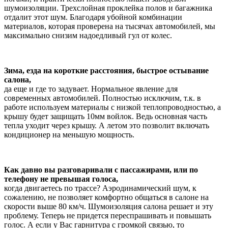
шумоизоляции. Трехслойная проклейка полов и багажника
отдалит этот шум. Благодаря убойной комбинации
материалов, которая проверена на тысячах автомобилей, мы
максимально снизим надоедливый гул от колес.
Зима, езда на короткие расстояния, быстрое остывание
салона,
да еще и где то задувает. Нормальное явление для
современных автомобилей. Полностью исключим, т.к. в
работе используем материалы с низкой теплопроводностью, а
крышу будет защищать 10мм войлок. Ведь основная часть
тепла уходит через крышу. А летом это позволит включать
кондиционер на меньшую мощность.
Как давно вы разговаривали с пассажирами, или по
телефону не превышая голоса,
когда двигаетесь по трассе? Аэродинамический шум, к
сожалению, не позволяет комфортно общаться в салоне на
скорости выше 80 км/ч. Шумоизоляция салона решает и эту
проблему. Теперь не придется переспрашивать и повышать
голос. А если у Вас гарнитура с громкой связью, то