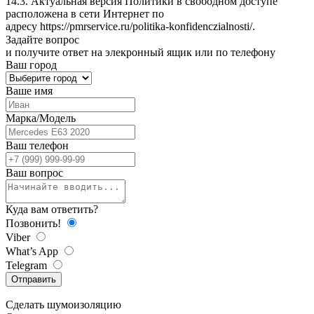
14.3. Актуальная версия Политики в свободном доступе
расположена в сети Интернет по
адресу
https://pmrservice.ru/politika-konfidenczialnosti/
.
Задайте
вопрос
и получите ответ на элекронный ящик или по телефону
Ваш город
Ваше имя
Марка/Модель
Ваш телефон
Ваш вопрос
Куда вам ответить?
Позвонить!
Viber
What’s App
Telegram
Отправить
Сделать
шумоизоляцию