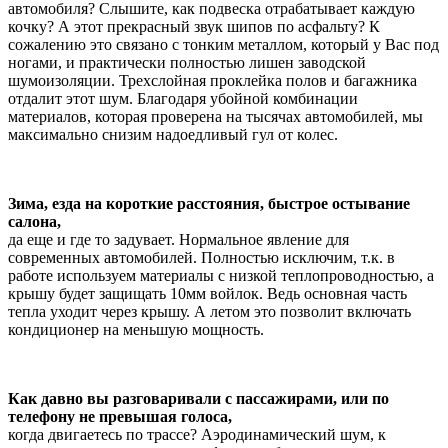
автомобиля? Слышите, как подвеска отрабатывает каждую
кочку? А этот прекрасный звук шипов по асфальту? К
сожалению это связано с тонким металлом, который у Вас под
ногами, и практически полностью лишен заводской
шумоизоляции. Трехслойная проклейка полов и багажника
отдалит этот шум. Благодаря убойной комбинации
материалов, которая проверена на тысячах автомобилей, мы
максимально снизим надоедливый гул от колес.
Зима, езда на короткие расстояния, быстрое остывание
салона,
да еще и где то задувает. Нормальное явление для
современных автомобилей. Полностью исключим, т.к. в
работе используем материалы с низкой теплопроводностью, а
крышу будет защищать 10мм войлок. Ведь основная часть
тепла уходит через крышу. А летом это позволит включать
кондиционер на меньшую мощность.
Как давно вы разговаривали с пассажирами, или по
телефону не превышая голоса,
когда двигаетесь по трассе? Аэродинамический шум, к