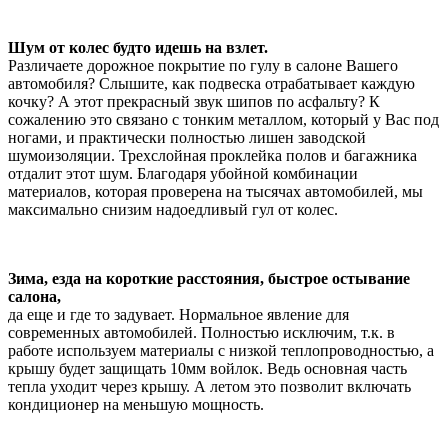
Шум от колес будто идешь на взлет.
Различаете дорожное покрытие по гулу в салоне Вашего
автомобиля? Слышите, как подвеска отрабатывает каждую
кочку? А этот прекрасный звук шипов по асфальту? К
сожалению это связано с тонким металлом, который у Вас под
ногами, и практически полностью лишен заводской
шумоизоляции. Трехслойная проклейка полов и багажника
отдалит этот шум. Благодаря убойной комбинации
материалов, которая проверена на тысячах автомобилей, мы
максимально снизим надоедливый гул от колес.
Зима, езда на короткие расстояния, быстрое остывание
салона,
да еще и где то задувает. Нормальное явление для
современных автомобилей. Полностью исключим, т.к. в
работе используем материалы с низкой теплопроводностью, а
крышу будет защищать 10мм войлок. Ведь основная часть
тепла уходит через крышу. А летом это позволит включать
кондиционер на меньшую мощность.