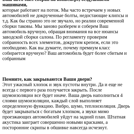
машинами,
которые работают на поток. Мы часто встречаем у новых
автомобилей не докрученные болты, недостающие клипсы и
т.д. Как бы странно это не звучало, но реалии современной
сборки таковы. Мы заново разберем и соберем Ваш
автомобиль вручную, обращая внимания на все нюансы
заводской сборки салона. По регламенту проверим
собранность всех элементов, докрутим крепеж, если это
необходимо. Как вы думаете, почему премиум класс
собирается вручную? Ваш автомобиль будет более сбитым и
собранным
Помните, как закрываются Ваши двери?
Этот ужасный хлопок и звук пустоты внутри. Да и еще не
всегда с первого раза получается закрыть. После
шумоизоляции все будет иначе. Ваша дверь наполниться 4
слоями шумоизоляции, каждый слой выполняет
определенную функцию. Вибро, шумо, теплоизоляция. Дверь
будет закрываться с богатым хлопком, а звуки мимо
проезжающих автомобилей уйдут на задний план. Штатная
акустика заиграет совершенно новыми красками, а
посторонние скрипы в обшивке навсегда исчезнут.