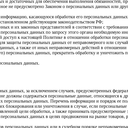
имых и достаточных для обеспечения выполнения обязанностей,
иное не предусмотрено Законом о персональных данных или дру
бе информацию, касающуюся обработки его персональных данных
 установленном действующим законодательством РФ;
нных и их законных представителей в соответствии с требовани
 персональных данных по запросу этого органа необходимую инф
й доступ к настоящей Политике в отношении обработки персон
для защиты персональных данных от неправомерного или случайн
 данных, а также от иных неправомерных действий в отношении
туп) персональных данных, прекратить обработку и уничтожить 
ерсональных данных.
ных данных, за исключением случаев, предусмотренных федерал
 не должны содержаться персональные данные, относящиеся к д
ких персональных данных. Перечень информации и порядок ее п
, их блокирования или уничтожения в случае, если персональн
вленной цели обработки, а также принимать предусмотренные з
 персональных данных в целях продвижения на рынке товаров, р
ов персональных данных или в судебном порядке неправомерные