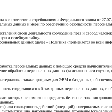
а в соответствии с требованиями Федерального закона от 27.07
ональных данных и меры по обеспечению безопасности персона
ствления своей деятельности соблюдение прав и свобод человек
ную и семейную тайну.
рсональных данных (далее – Политика) применяется ко всей ин
бработка персональных данных с помощью средств вычислительн
ние обработки персональных данных (за исключением случаев, 
материалов, а также программ для ЭВМ и баз данных, обеспечив
пность содержащихся в базах данных персональных данных, и 
льтате которых невозможно определить без использования доп
 данных.
ия) или совокупность действий (операций), совершаемых с испо
, систематизацию, накопление, хранение, уточнение (обновление