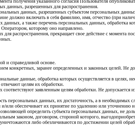
 момента получения указанного согласия Пользователя опубликов
ых данных, разрешенных для распространения.
ерсональных данных, разрешенных субъектом персональных данны
ние должно включать в себя фамилию, имя, отчество (при нали
ых данных, а также перечень персональных данных, обработка 
 Оператором, которому оно направлено.
х для распространения, прекращает свое действие с момента пост
нных.
ой и справедливой основе.
ием конкретных, заранее определенных и законных целей. Не до
ональные данные, обработка которых осуществляется в целях, н
 отвечают целям их обработки.
х соответствуют заявленным целям обработки. Не допускается 
сть персональных данных, их достаточность, а в необходимых с
 и/или обеспечивает их принятие по удалению или уточнению 
позволяющей определить субъекта персональных данных, не доль
альным законом, договором, стороной которого, выгодоприобрет
ничтожаются либо обезличиваются по достижении целей обрабо