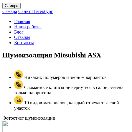
Самара
Самара
Санкт-Петербург
Главная
Наши работы
Блог
Отзывы
Контакты
Шумоизоляция Mitsubishi
ASX
Никаких полумеров и эконом вариантов
Сломанные клипсы не вернуться в салон, замена
только на оригинал
10 видов материалов, каждый отвечает за свой
участок
Фотоотчет шумоизоляции