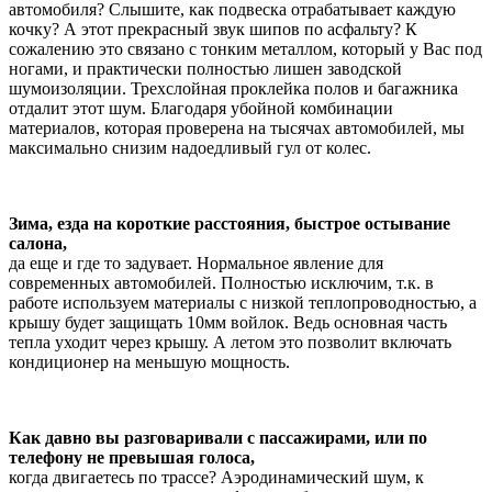
автомобиля? Слышите, как подвеска отрабатывает каждую
кочку? А этот прекрасный звук шипов по асфальту? К
сожалению это связано с тонким металлом, который у Вас под
ногами, и практически полностью лишен заводской
шумоизоляции. Трехслойная проклейка полов и багажника
отдалит этот шум. Благодаря убойной комбинации
материалов, которая проверена на тысячах автомобилей, мы
максимально снизим надоедливый гул от колес.
Зима, езда на короткие расстояния, быстрое остывание
салона,
да еще и где то задувает. Нормальное явление для
современных автомобилей. Полностью исключим, т.к. в
работе используем материалы с низкой теплопроводностью, а
крышу будет защищать 10мм войлок. Ведь основная часть
тепла уходит через крышу. А летом это позволит включать
кондиционер на меньшую мощность.
Как давно вы разговаривали с пассажирами, или по
телефону не превышая голоса,
когда двигаетесь по трассе? Аэродинамический шум, к