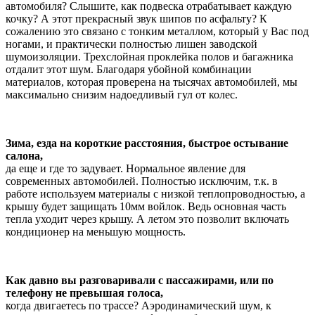
автомобиля? Слышите, как подвеска отрабатывает каждую
кочку? А этот прекрасный звук шипов по асфальту? К
сожалению это связано с тонким металлом, который у Вас под
ногами, и практически полностью лишен заводской
шумоизоляции. Трехслойная проклейка полов и багажника
отдалит этот шум. Благодаря убойной комбинации
материалов, которая проверена на тысячах автомобилей, мы
максимально снизим надоедливый гул от колес.
Зима, езда на короткие расстояния, быстрое остывание
салона,
да еще и где то задувает. Нормальное явление для
современных автомобилей. Полностью исключим, т.к. в
работе используем материалы с низкой теплопроводностью, а
крышу будет защищать 10мм войлок. Ведь основная часть
тепла уходит через крышу. А летом это позволит включать
кондиционер на меньшую мощность.
Как давно вы разговаривали с пассажирами, или по
телефону не превышая голоса,
когда двигаетесь по трассе? Аэродинамический шум, к