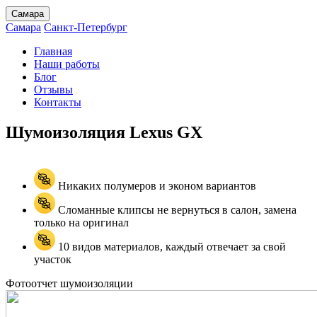
Самара
Самара
Санкт-Петербург
Главная
Наши работы
Блог
Отзывы
Контакты
Шумоизоляция Lexus
GX
Никаких полумеров и эконом вариантов
Сломанные клипсы не вернуться в салон, замена
только на оригинал
10 видов материалов, каждый отвечает за свой
участок
Фотоотчет шумоизоляции