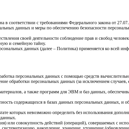
а в соответствии с требованиями Федерального закона от 27.07
ональных данных и меры по обеспечению безопасности персона
ствления своей деятельности соблюдение прав и свобод человек
ную и семейную тайну.
рсональных данных (далее – Политика) применяется ко всей ин
бработка персональных данных с помощью средств вычислительн
ние обработки персональных данных (за исключением случаев, 
материалов, а также программ для ЭВМ и баз данных, обеспечив
пность содержащихся в базах данных персональных данных, и 
льтате которых невозможно определить без использования доп
 данных.
ия) или совокупность действий (операций), совершаемых с испо
, систематизацию, накопление, хранение, уточнение (обновление