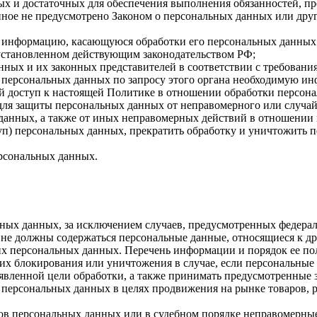
имых и достаточных для обеспечения выполнения обязанностей,
иное не предусмотрено Законом о персональных данных или дру
бе информацию, касающуюся обработки его персональных данных
 установленном действующим законодательством РФ;
нных и их законных представителей в соответствии с требовани
 персональных данных по запросу этого органа необходимую инф
й доступ к настоящей Политике в отношении обработки персон
для защиты персональных данных от неправомерного или случайн
 данных, а также от иных неправомерных действий в отношении
туп) персональных данных, прекратить обработку и уничтожить 
ерсональных данных.
ных данных, за исключением случаев, предусмотренных федерал
 не должны содержаться персональные данные, относящиеся к д
ких персональных данных. Перечень информации и порядок ее п
, их блокирования или уничтожения в случае, если персональн
вленной цели обработки, а также принимать предусмотренные з
 персональных данных в целях продвижения на рынке товаров, р
ов персональных данных или в судебном порядке неправомерные