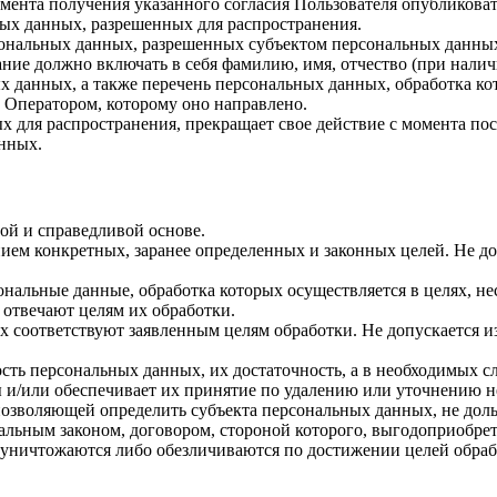
 момента получения указанного согласия Пользователя опубликов
ых данных, разрешенных для распространения.
ерсональных данных, разрешенных субъектом персональных данны
ние должно включать в себя фамилию, имя, отчество (при нали
ых данных, а также перечень персональных данных, обработка 
 Оператором, которому оно направлено.
х для распространения, прекращает свое действие с момента пост
нных.
ой и справедливой основе.
ием конкретных, заранее определенных и законных целей. Не до
ональные данные, обработка которых осуществляется в целях, н
 отвечают целям их обработки.
х соответствуют заявленным целям обработки. Не допускается 
сть персональных данных, их достаточность, а в необходимых с
 и/или обеспечивает их принятие по удалению или уточнению 
позволяющей определить субъекта персональных данных, не доль
альным законом, договором, стороной которого, выгодоприобрет
ничтожаются либо обезличиваются по достижении целей обрабо