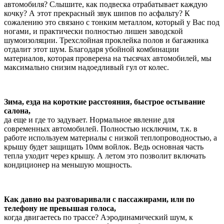
автомобиля? Слышите, как подвеска отрабатывает каждую
кочку? А этот прекрасный звук шипов по асфальту? К
сожалению это связано с тонким металлом, который у Вас под
ногами, и практически полностью лишен заводской
шумоизоляции. Трехслойная проклейка полов и багажника
отдалит этот шум. Благодаря убойной комбинации
материалов, которая проверена на тысячах автомобилей, мы
максимально снизим надоедливый гул от колес.
Зима, езда на короткие расстояния, быстрое остывание
салона,
да еще и где то задувает. Нормальное явление для
современных автомобилей. Полностью исключим, т.к. в
работе используем материалы с низкой теплопроводностью, а
крышу будет защищать 10мм войлок. Ведь основная часть
тепла уходит через крышу. А летом это позволит включать
кондиционер на меньшую мощность.
Как давно вы разговаривали с пассажирами, или по
телефону не превышая голоса,
когда двигаетесь по трассе? Аэродинамический шум, к