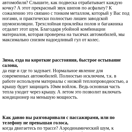
автомобиля? Слышите, как подвеска отрабатывает каждую
кочку? А этот прекрасный звук шипов по асфальту? К
сожалению это связано с тонким металлом, который у Вас под
ногами, и практически полностью лишен заводской
шумоизоляции. Трехслойная проклейка полов и багажника
отдалит этот шум. Благодаря убойной комбинации
материалов, которая проверена на тысячах автомобилей, мы
максимально снизим надоедливый гул от колес.
Зима, езда на короткие расстояния, быстрое остывание
салона,
да еще и где то задувает. Нормальное явление для
современных автомобилей. Полностью исключим, т.к. в
работе используем материалы с низкой теплопроводностью, а
крышу будет защищать 10мм войлок. Ведь основная часть
тепла уходит через крышу. А летом это позволит включать
кондиционер на меньшую мощность.
Как давно вы разговаривали с пассажирами, или по
телефону не превышая голоса,
когда двигаетесь по трассе? Аэродинамический шум, к