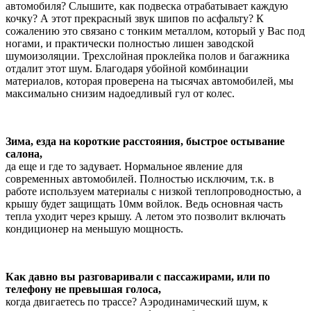
автомобиля? Слышите, как подвеска отрабатывает каждую
кочку? А этот прекрасный звук шипов по асфальту? К
сожалению это связано с тонким металлом, который у Вас под
ногами, и практически полностью лишен заводской
шумоизоляции. Трехслойная проклейка полов и багажника
отдалит этот шум. Благодаря убойной комбинации
материалов, которая проверена на тысячах автомобилей, мы
максимально снизим надоедливый гул от колес.
Зима, езда на короткие расстояния, быстрое остывание
салона,
да еще и где то задувает. Нормальное явление для
современных автомобилей. Полностью исключим, т.к. в
работе используем материалы с низкой теплопроводностью, а
крышу будет защищать 10мм войлок. Ведь основная часть
тепла уходит через крышу. А летом это позволит включать
кондиционер на меньшую мощность.
Как давно вы разговаривали с пассажирами, или по
телефону не превышая голоса,
когда двигаетесь по трассе? Аэродинамический шум, к