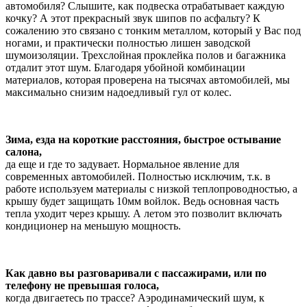
автомобиля? Слышите, как подвеска отрабатывает каждую
кочку? А этот прекрасный звук шипов по асфальту? К
сожалению это связано с тонким металлом, который у Вас под
ногами, и практически полностью лишен заводской
шумоизоляции. Трехслойная проклейка полов и багажника
отдалит этот шум. Благодаря убойной комбинации
материалов, которая проверена на тысячах автомобилей, мы
максимально снизим надоедливый гул от колес.
Зима, езда на короткие расстояния, быстрое остывание
салона,
да еще и где то задувает. Нормальное явление для
современных автомобилей. Полностью исключим, т.к. в
работе используем материалы с низкой теплопроводностью, а
крышу будет защищать 10мм войлок. Ведь основная часть
тепла уходит через крышу. А летом это позволит включать
кондиционер на меньшую мощность.
Как давно вы разговаривали с пассажирами, или по
телефону не превышая голоса,
когда двигаетесь по трассе? Аэродинамический шум, к