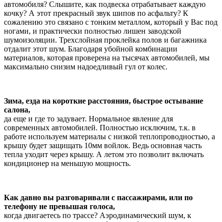
автомобиля? Слышите, как подвеска отрабатывает каждую
кочку? А этот прекрасный звук шипов по асфальту? К
сожалению это связано с тонким металлом, который у Вас под
ногами, и практически полностью лишен заводской
шумоизоляции. Трехслойная проклейка полов и багажника
отдалит этот шум. Благодаря убойной комбинации
материалов, которая проверена на тысячах автомобилей, мы
максимально снизим надоедливый гул от колес.
Зима, езда на короткие расстояния, быстрое остывание
салона,
да еще и где то задувает. Нормальное явление для
современных автомобилей. Полностью исключим, т.к. в
работе используем материалы с низкой теплопроводностью, а
крышу будет защищать 10мм войлок. Ведь основная часть
тепла уходит через крышу. А летом это позволит включать
кондиционер на меньшую мощность.
Как давно вы разговаривали с пассажирами, или по
телефону не превышая голоса,
когда двигаетесь по трассе? Аэродинамический шум, к