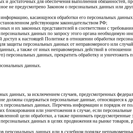
имых и достаточных для обеспечения выполнения обязанностей,
иное не предусмотрено Законом о персональных данных или дру
бе информацию, касающуюся обработки его персональных данных
 установленном действующим законодательством РФ;
нных и их законных представителей в соответствии с требовани
 персональных данных по запросу этого органа необходимую инф
й доступ к настоящей Политике в отношении обработки персон
для защиты персональных данных от неправомерного или случайн
 данных, а также от иных неправомерных действий в отношении
туп) персональных данных, прекратить обработку и уничтожить 
ерсональных данных.
ных данных, за исключением случаев, предусмотренных федерал
 не должны содержаться персональные данные, относящиеся к д
ких персональных данных. Перечень информации и порядок ее п
, их блокирования или уничтожения в случае, если персональн
вленной цели обработки, а также принимать предусмотренные з
 персональных данных в целях продвижения на рынке товаров, р
ов персональных данных или в судебном порядке неправомерные