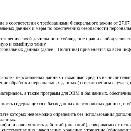
а в соответствии с требованиями Федерального закона от 27.07
ональных данных и меры по обеспечению безопасности персона
ствления своей деятельности соблюдение прав и свобод человек
ную и семейную тайну.
рсональных данных (далее – Политика) применяется ко всей ин
бработка персональных данных с помощью средств вычислительн
ние обработки персональных данных (за исключением случаев, 
материалов, а также программ для ЭВМ и баз данных, обеспечив
пность содержащихся в базах данных персональных данных, и 
льтате которых невозможно определить без использования доп
 данных.
ия) или совокупность действий (операций), совершаемых с испо
, систематизацию, накопление, хранение, уточнение (обновление