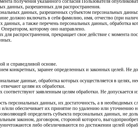
 момента получения указанного согласия Пользователя опубликов
ых данных, разрешенных для распространения.
ерсональных данных, разрешенных субъектом персональных данны
ние должно включать в себя фамилию, имя, отчество (при нали
ых данных, а также перечень персональных данных, обработка 
 Оператором, которому оно направлено.
х для распространения, прекращает свое действие с момента пост
нных.
ой и справедливой основе.
ием конкретных, заранее определенных и законных целей. Не до
ональные данные, обработка которых осуществляется в целях, н
 отвечают целям их обработки.
х соответствуют заявленным целям обработки. Не допускается 
сть персональных данных, их достаточность, а в необходимых с
 и/или обеспечивает их принятие по удалению или уточнению 
позволяющей определить субъекта персональных данных, не доль
альным законом, договором, стороной которого, выгодоприобрет
ничтожаются либо обезличиваются по достижении целей обрабо