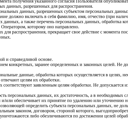
 момента получения указанного согласия Пользователя опубликов
ых данных, разрешенных для распространения.
ерсональных данных, разрешенных субъектом персональных данны
ние должно включать в себя фамилию, имя, отчество (при нали
ых данных, а также перечень персональных данных, обработка 
 Оператором, которому оно направлено.
х для распространения, прекращает свое действие с момента пост
нных.
ой и справедливой основе.
ием конкретных, заранее определенных и законных целей. Не до
ональные данные, обработка которых осуществляется в целях, н
 отвечают целям их обработки.
х соответствуют заявленным целям обработки. Не допускается 
сть персональных данных, их достаточность, а в необходимых с
 и/или обеспечивает их принятие по удалению или уточнению 
позволяющей определить субъекта персональных данных, не доль
альным законом, договором, стороной которого, выгодоприобрет
ничтожаются либо обезличиваются по достижении целей обрабо