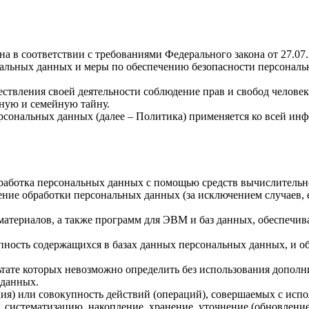
а в соответствии с требованиями Федерального закона от 27.07
ональных данных и меры по обеспечению безопасности персона
ствления своей деятельности соблюдение прав и свобод человек
ную и семейную тайну.
рсональных данных (далее – Политика) применяется ко всей ин
бработка персональных данных с помощью средств вычислительн
ние обработки персональных данных (за исключением случаев, 
материалов, а также программ для ЭВМ и баз данных, обеспечив
пность содержащихся в базах данных персональных данных, и 
льтате которых невозможно определить без использования доп
 данных.
ия) или совокупность действий (операций), совершаемых с испо
, систематизацию, накопление, хранение, уточнение (обновление