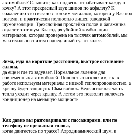
автомобиля? Слышите, как подвеска отрабатывает каждую
кочку? А этот прекрасный звук шипов по асфальту? К
сожалению это связано с тонким металлом, который у Вас под
ногами, и практически полностью лишен заводской
шумоизоляции. Трехслойная проклейка полов и багажника
отдалит этот шум. Благодаря убойной комбинации
материалов, которая проверена на тысячах автомобилей, мы
максимально снизим надоедливый гул от колес.
Зима, езда на короткие расстояния, быстрое остывание
салона,
да еще и где то задувает. Нормальное явление для
современных автомобилей. Полностью исключим, т.к. в
работе используем материалы с низкой теплопроводностью, а
крышу будет защищать 10мм войлок. Ведь основная часть
тепла уходит через крышу. А летом это позволит включать
кондиционер на меньшую мощность.
Как давно вы разговаривали с пассажирами, или по
телефону не превышая голоса,
когда двигаетесь по трассе? Аэродинамический шум, к