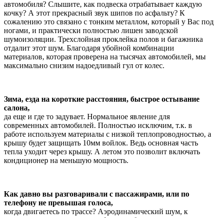
автомобиля? Слышите, как подвеска отрабатывает каждую
кочку? А этот прекрасный звук шипов по асфальту? К
сожалению это связано с тонким металлом, который у Вас под
ногами, и практически полностью лишен заводской
шумоизоляции. Трехслойная проклейка полов и багажника
отдалит этот шум. Благодаря убойной комбинации
материалов, которая проверена на тысячах автомобилей, мы
максимально снизим надоедливый гул от колес.
Зима, езда на короткие расстояния, быстрое остывание
салона,
да еще и где то задувает. Нормальное явление для
современных автомобилей. Полностью исключим, т.к. в
работе используем материалы с низкой теплопроводностью, а
крышу будет защищать 10мм войлок. Ведь основная часть
тепла уходит через крышу. А летом это позволит включать
кондиционер на меньшую мощность.
Как давно вы разговаривали с пассажирами, или по
телефону не превышая голоса,
когда двигаетесь по трассе? Аэродинамический шум, к