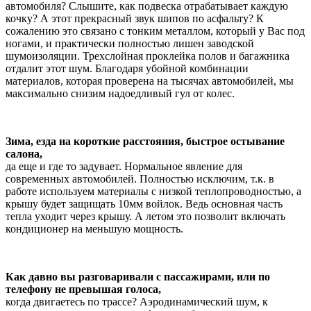
автомобиля? Слышите, как подвеска отрабатывает каждую
кочку? А этот прекрасный звук шипов по асфальту? К
сожалению это связано с тонким металлом, который у Вас под
ногами, и практически полностью лишен заводской
шумоизоляции. Трехслойная проклейка полов и багажника
отдалит этот шум. Благодаря убойной комбинации
материалов, которая проверена на тысячах автомобилей, мы
максимально снизим надоедливый гул от колес.
Зима, езда на короткие расстояния, быстрое остывание
салона,
да еще и где то задувает. Нормальное явление для
современных автомобилей. Полностью исключим, т.к. в
работе используем материалы с низкой теплопроводностью, а
крышу будет защищать 10мм войлок. Ведь основная часть
тепла уходит через крышу. А летом это позволит включать
кондиционер на меньшую мощность.
Как давно вы разговаривали с пассажирами, или по
телефону не превышая голоса,
когда двигаетесь по трассе? Аэродинамический шум, к