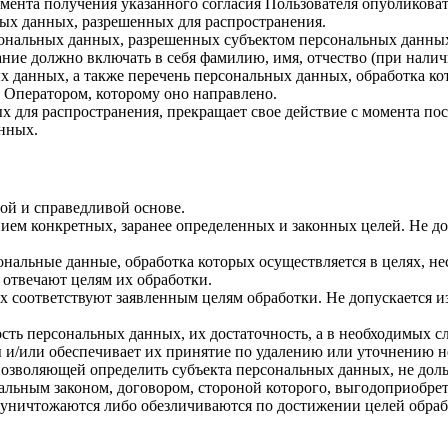
 момента получения указанного согласия Пользователя опубликов
ых данных, разрешенных для распространения.
ерсональных данных, разрешенных субъектом персональных данны
ние должно включать в себя фамилию, имя, отчество (при нали
ых данных, а также перечень персональных данных, обработка 
 Оператором, которому оно направлено.
х для распространения, прекращает свое действие с момента пост
нных.
ой и справедливой основе.
ием конкретных, заранее определенных и законных целей. Не до
ональные данные, обработка которых осуществляется в целях, н
 отвечают целям их обработки.
х соответствуют заявленным целям обработки. Не допускается 
сть персональных данных, их достаточность, а в необходимых с
 и/или обеспечивает их принятие по удалению или уточнению 
позволяющей определить субъекта персональных данных, не доль
альным законом, договором, стороной которого, выгодоприобрет
ничтожаются либо обезличиваются по достижении целей обрабо