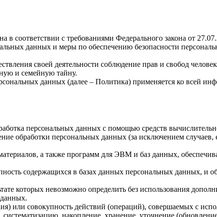
а в соответствии с требованиями Федерального закона от 27.07
ональных данных и меры по обеспечению безопасности персона
ствления своей деятельности соблюдение прав и свобод человек
ную и семейную тайну.
рсональных данных (далее – Политика) применяется ко всей ин
бработка персональных данных с помощью средств вычислительн
ние обработки персональных данных (за исключением случаев, 
материалов, а также программ для ЭВМ и баз данных, обеспечив
пность содержащихся в базах данных персональных данных, и 
льтате которых невозможно определить без использования доп
 данных.
ия) или совокупность действий (операций), совершаемых с испо
, систематизацию, накопление, хранение, уточнение (обновление