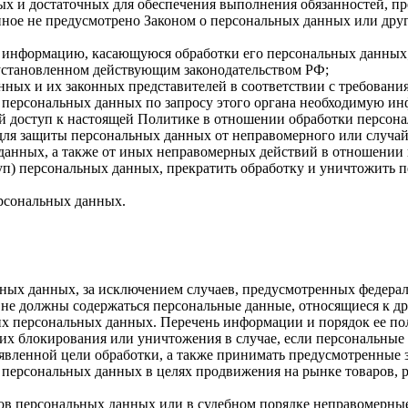
имых и достаточных для обеспечения выполнения обязанностей,
иное не предусмотрено Законом о персональных данных или дру
бе информацию, касающуюся обработки его персональных данных
 установленном действующим законодательством РФ;
нных и их законных представителей в соответствии с требовани
 персональных данных по запросу этого органа необходимую инф
й доступ к настоящей Политике в отношении обработки персон
для защиты персональных данных от неправомерного или случайн
 данных, а также от иных неправомерных действий в отношении
туп) персональных данных, прекратить обработку и уничтожить 
ерсональных данных.
ных данных, за исключением случаев, предусмотренных федерал
 не должны содержаться персональные данные, относящиеся к д
ких персональных данных. Перечень информации и порядок ее п
, их блокирования или уничтожения в случае, если персональн
вленной цели обработки, а также принимать предусмотренные з
 персональных данных в целях продвижения на рынке товаров, р
ов персональных данных или в судебном порядке неправомерные