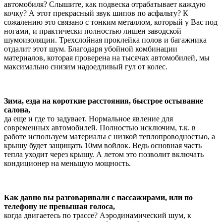
автомобиля? Слышите, как подвеска отрабатывает каждую
кочку? А этот прекрасный звук шипов по асфальту? К
сожалению это связано с тонким металлом, который у Вас под
ногами, и практически полностью лишен заводской
шумоизоляции. Трехслойная проклейка полов и багажника
отдалит этот шум. Благодаря убойной комбинации
материалов, которая проверена на тысячах автомобилей, мы
максимально снизим надоедливый гул от колес.
Зима, езда на короткие расстояния, быстрое остывание
салона,
да еще и где то задувает. Нормальное явление для
современных автомобилей. Полностью исключим, т.к. в
работе используем материалы с низкой теплопроводностью, а
крышу будет защищать 10мм войлок. Ведь основная часть
тепла уходит через крышу. А летом это позволит включать
кондиционер на меньшую мощность.
Как давно вы разговаривали с пассажирами, или по
телефону не превышая голоса,
когда двигаетесь по трассе? Аэродинамический шум, к