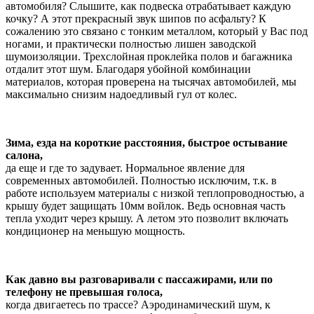
автомобиля? Слышите, как подвеска отрабатывает каждую
кочку? А этот прекрасный звук шипов по асфальту? К
сожалению это связано с тонким металлом, который у Вас под
ногами, и практически полностью лишен заводской
шумоизоляции. Трехслойная проклейка полов и багажника
отдалит этот шум. Благодаря убойной комбинации
материалов, которая проверена на тысячах автомобилей, мы
максимально снизим надоедливый гул от колес.
Зима, езда на короткие расстояния, быстрое остывание
салона,
да еще и где то задувает. Нормальное явление для
современных автомобилей. Полностью исключим, т.к. в
работе используем материалы с низкой теплопроводностью, а
крышу будет защищать 10мм войлок. Ведь основная часть
тепла уходит через крышу. А летом это позволит включать
кондиционер на меньшую мощность.
Как давно вы разговаривали с пассажирами, или по
телефону не превышая голоса,
когда двигаетесь по трассе? Аэродинамический шум, к