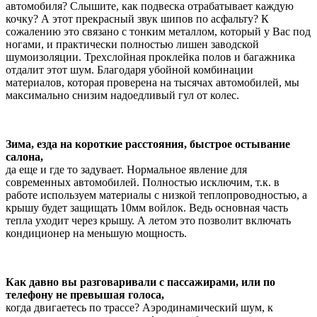
автомобиля? Слышите, как подвеска отрабатывает каждую
кочку? А этот прекрасный звук шипов по асфальту? К
сожалению это связано с тонким металлом, который у Вас под
ногами, и практически полностью лишен заводской
шумоизоляции. Трехслойная проклейка полов и багажника
отдалит этот шум. Благодаря убойной комбинации
материалов, которая проверена на тысячах автомобилей, мы
максимально снизим надоедливый гул от колес.
Зима, езда на короткие расстояния, быстрое остывание
салона,
да еще и где то задувает. Нормальное явление для
современных автомобилей. Полностью исключим, т.к. в
работе используем материалы с низкой теплопроводностью, а
крышу будет защищать 10мм войлок. Ведь основная часть
тепла уходит через крышу. А летом это позволит включать
кондиционер на меньшую мощность.
Как давно вы разговаривали с пассажирами, или по
телефону не превышая голоса,
когда двигаетесь по трассе? Аэродинамический шум, к