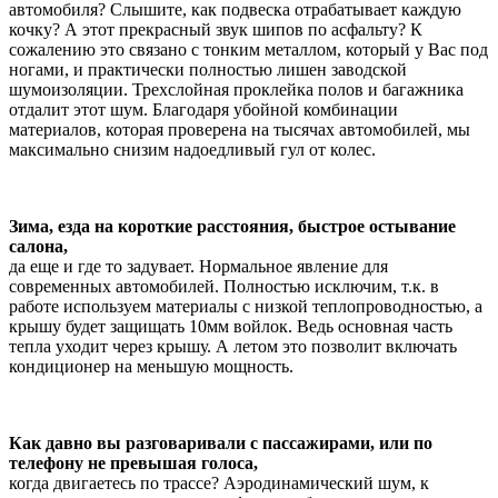
автомобиля? Слышите, как подвеска отрабатывает каждую
кочку? А этот прекрасный звук шипов по асфальту? К
сожалению это связано с тонким металлом, который у Вас под
ногами, и практически полностью лишен заводской
шумоизоляции. Трехслойная проклейка полов и багажника
отдалит этот шум. Благодаря убойной комбинации
материалов, которая проверена на тысячах автомобилей, мы
максимально снизим надоедливый гул от колес.
Зима, езда на короткие расстояния, быстрое остывание
салона,
да еще и где то задувает. Нормальное явление для
современных автомобилей. Полностью исключим, т.к. в
работе используем материалы с низкой теплопроводностью, а
крышу будет защищать 10мм войлок. Ведь основная часть
тепла уходит через крышу. А летом это позволит включать
кондиционер на меньшую мощность.
Как давно вы разговаривали с пассажирами, или по
телефону не превышая голоса,
когда двигаетесь по трассе? Аэродинамический шум, к